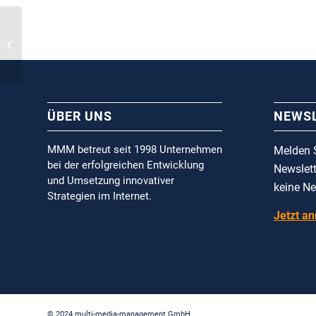
GENOPACE BaufiLead
2.0
ÜBER UNS
NEWS
MMM betreut seit 1998 Unternehmen
Melden S
bei der erfolgreichen Entwicklung
Newslett
und Umsetzung innovativer
keine N
Strategien im Internet.
Jetzt a
© 2024 multi-media-management GmbH