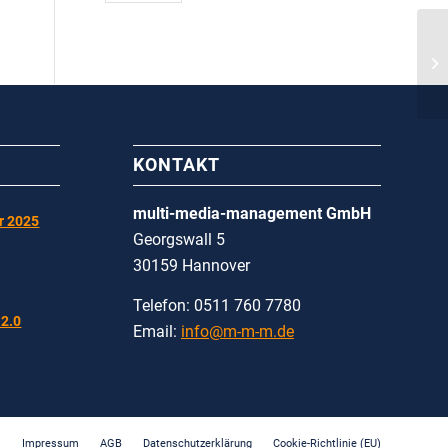
KONTAKT
multi-media-management GmbH
r 2025
Georgswall 5
30159 Hannover
Telefon: 0511 760 7780
2.0
Email:
info@m-m-m.de
Impressum
AGB
Datenschutzerklärung
Cookie-Richtlinie (EU)