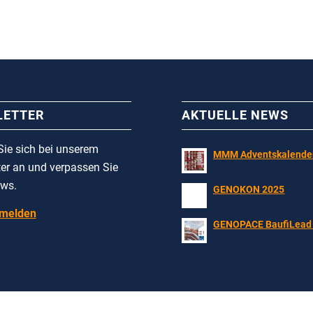
LETTER
AKTUELLE NEWS
ie sich bei unserem
MMM Adventskalende
er an und verpassen Sie
ews.
GENOKON 2025
nmelden
GENOPACE BaufiLead 