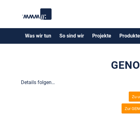
Was wir tun
So sind wir
Projekte
Produkte
GENO
Details folgen…
Zu u
Zur GEN