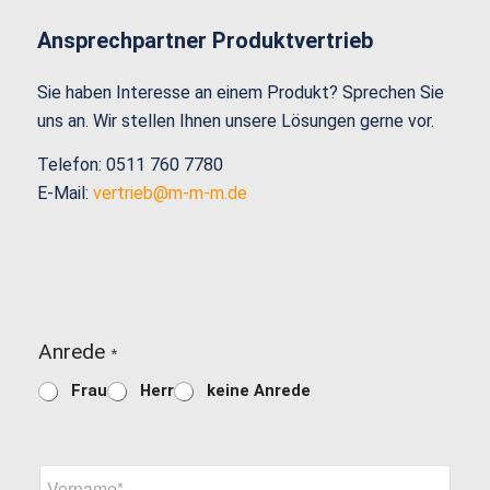
Ansprechpartner Produktvertrieb
Sie haben Interesse an einem Produkt? Sprechen Sie
uns an. Wir stellen Ihnen unsere Lösungen gerne vor.
Telefon: 0511 760 7780
E-Mail:
vertrieb@m-m-m.de
*
Anrede
B
*
e
Frau
Herr
keine Anrede
t
r
e
f
V
f